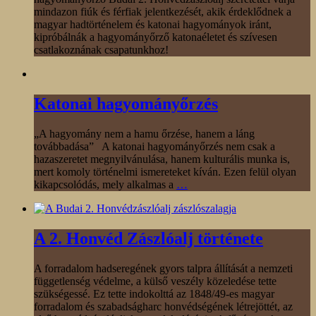
mindazon fiúk és férfiak jelentkezését, akik érdeklődnek a
magyar hadtörténelem és katonai hagyományok iránt,
kipróbálnák a hagyományőrző katonaéletet és szívesen
csatlakoznának csapatunkhoz!
Katonai hagyományőrzés
„A hagyomány nem a hamu őrzése, hanem a láng
továbbadása” A katonai hagyományőrzés nem csak a
hazaszeretet megnyilvánulása, hanem kulturális munka is,
mert komoly történelmi ismereteket kíván. Ezen felül olyan
kikapcsolódás, mely alkalmas a
…
A 2. Honvéd Zászlóalj története
A forradalom hadseregének gyors talpra állítását a nemzeti
függetlenség védelme, a külső veszély közeledése tette
szükségessé. Ez tette indokolttá az 1848/49-es magyar
forradalom és szabadságharc honvédségének létrejöttét, az