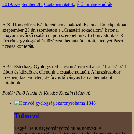
2019. szeptember 28.
Csatabemutatók
,
Élő történelemórák
A X. Honvédfesztivál keretében a pákozdi Katonai Emlékparkban
szeptember 28-án szombaton a „Csatatéri sokadalom” katonai
hagyományőrző családi napon szerepeltünk. 15 honvédünk és 3
tüzérünk gyalogsági és tüzérségi bemutatót tartott, amelyet Pászti
tizedes konferált.
A 32. Esterházy Gyalogezred hagyományőrzői alkották a császári
tábort és küzdöttek ellenünk a csatabemutatón. A huszárszobor
tövében, kis területen, de így is látványos harczi bemutatót
tartottunk.
Fotók: Pető István és Kovács Katalin (Malvin)
Toborzó
Legyél Te is hagyományőrző 48-as honvéd! A
hagyományőrző Budai 2. Honvédzászlóalj szeretettel várja