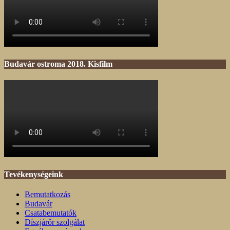
Budavár ostroma 2018. Kisfilm
Tevékenységeink
Bemutatkozás
Budavár
Csatabemutatók
Díszjárőr szolgálat