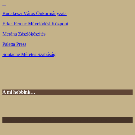
Budakeszi Város Önkormányzata
Erkel Ferenc Művelődési Központ
Merána Zászlókészítés
Paletta Press
Soutache Méretes Szabóság
A mi hobbink…
Copyright © 2026 | WordPress Theme by
MH Themes