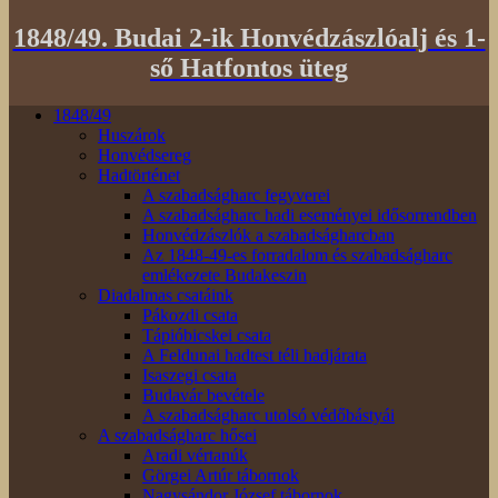
1848/49. Budai 2-ik Honvédzászlóalj és 1-
ső Hatfontos üteg
1848/49
Huszárok
Honvédsereg
Hadtörténet
A szabadságharc fegyverei
A szabadságharc hadi eseményei idősorrendben
Honvédzászlók a szabadságharcban
Az 1848-49-es forradalom és szabadságharc
emlékezete Budakeszin
Diadalmas csatáink
Pákozdi csata
Tápióbicskei csata
A Feldunai hadtest téli hadjárata
Isaszegi csata
Budavár bevétele
A szabadságharc utolsó védőbástyái
A szabadságharc hősei
Aradi vértanúk
Görgei Artúr tábornok
Nagysándor József tábornok