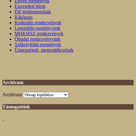
Egyéb események
Egyesületi hírek
Élő történelemórák
Kiképzés
Kulturális rendezvények
Legutóbbi eseményeink
MHKHSZ rendezvények
Óbudai rendezvényeink
Székelyföldi események
Ünnepségek, megemlékezések
Archívum
Archívum
Támogatóink