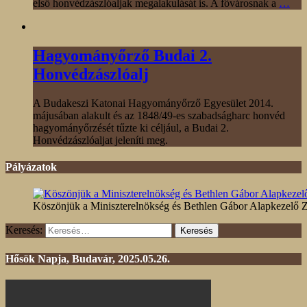
első honvédzászlóaljak megalakulását is. A fővárosnak a
…
Hagyományőrző Budai 2.
Honvédzászlóalj
A Budakeszi Katonai Hagyományőrző Egyesület 2014.
májusában alakult és az 1848/49-es szabadságharc honvéd
hagyományőrzését tűzte ki céljául, a Budai 2.
Honvédzászlóaljat jeleníti meg.
Pályázatok
Köszönjük a Miniszterelnökség és Bethlen Gábor Alapkezelő Zrt
Keresés:
Hősök Napja, Budavár, 2025.05.26.