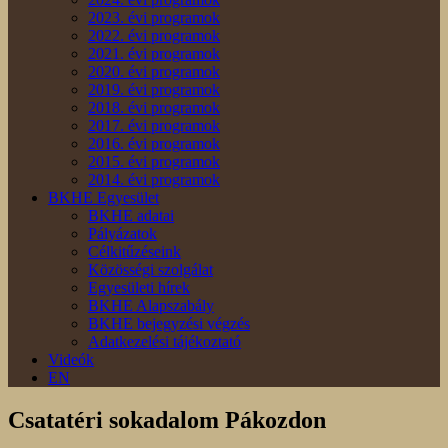
2023. évi programok
2022. évi programok
2021. évi programok
2020. évi programok
2019. évi programok
2018. évi programok
2017. évi programok
2016. évi programok
2015. évi programok
2014. évi programok
BKHE Egyesület
BKHE adatai
Pályázatok
Célkitűzéseink
Közösségi szolgálat
Egyesületi hírek
BKHE Alapszabály
BKHE bejegyzési végzés
Adatkezelési tájékoztató
Videók
EN
Csatatéri sokadalom Pákozdon