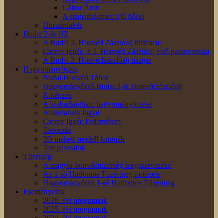
Gábor Áron
A szabadságharc ifjú hősei
Huszárdalok
Budai 2-ik HZ
A Budai 2. Honvéd Zászlóalj története
Cserey Ignác, a 2. Honvéd Zászlóalj első parancsnoka
A Budai 2. Honvédzászlóalj tisztjei
Hagyományőrzés
Budai Honvéd Tábor
Hagyományőrző Budai 2-ik Honvédzászlóalj
Kiképzés
A szabadságharc hagyományőrzése
Alakulatunk tagjai
Cserey Ignác Érdemérem
Toborzás
3D makett-modell katonák
Terepasztalok
Tüzérség
A magyar honvédtüzérség megszervezése
Az 1-ső Hatfontos Tüzérüteg története
Hagyományőrző 1-ső Hatfontos Tüzérüteg
Eseményeink
2026. évi programok
2025. évi programok
2024. évi programok